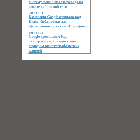
систему машинного перевода на
основе нейронной сети
2017-01-13
Компания Google открыла код
Draco, библиотеки для
эффективного сжатия 3D-графики
2017-01-13
Google представил Key
Transparency, альтернативу
серверам криптографических
ключей