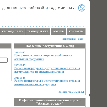
СВОБОДНОЕ ПО
ТЕХПОДДЕРЖКА
ФОРУМЫ
КОНТАКТЫ
Регистрация
Вход
Последние поступления в Фонд
2024-04-17
Программа сетевого контроля устойчивости
оснований сооружений
2023-06-19
Расчёт температуры в центре топливного стержня
изготовленного из диоксида плутония
2023-06-19
Расчёт температуры в центре топливного стержня
изготовленного из оксида урана
Все программы и БД
Информационно-аналитический портал
"Академгородок"