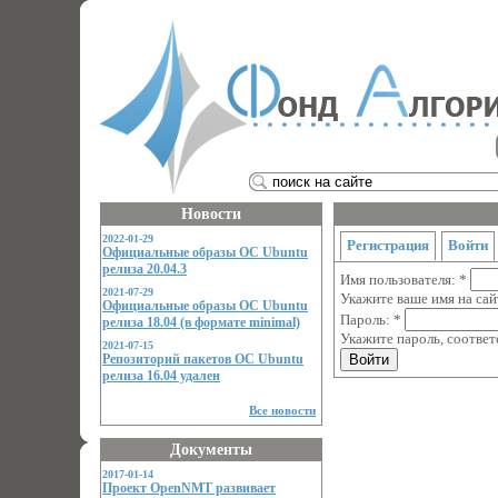
Новости
2022-01-29
Регистрация
Войти
Официальные образы ОС Ubuntu
релиза 20.04.3
Имя пользователя:
*
2021-07-29
Укажите ваше имя на сай
Официальные образы ОС Ubuntu
Пароль:
*
релиза 18.04 (в формате minimal)
Укажите пароль, соотве
2021-07-15
Репозиторий пакетов ОС Ubuntu
релиза 16.04 удален
Все новости
Документы
2017-01-14
Проект OpenNMT развивает