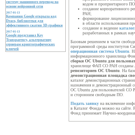
систему машинного перевода на
кодом и проприетарного ПО
основе нейронной сети
создание корпоративного р
2017-01-13
РАН;
Компания Google открыла код
формирование лицензионно
Draco, библиотеки для
в области использования пр
эффективного сжатия 3D-графики
создание и ведение
каталог
2017-01-13
разработанных в рамках нау
Google представил Key
Transparency, альтернативу
Базовым решением в части свобод
серверам криптографических
программной среды институтов Си
ключей
операционная система Ubuntu
. 
информационного хранилища Фонд
сборки ОС Ubuntu для пользова
хранилище ФАП СО РАН созданы
репозиториев ОС Ubuntu
. На ба
демонстрационная площадка св
каталог демонстрационных страни
назначения и демонстрационный с
ОС Ubuntu для пользователей СО 
и сторонним свободным ПО.
Подать заявку
на включение инф
в Каталог Фонда можно на сайте. 
Фонд принимает Научно-координа