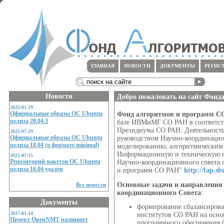
ГЛАВНАЯ
НОВОСТИ
ДОКУМЕНТЫ
РЕГИС
Новости
Добро пожаловать на сайт Фонд
2022-01-29
Официальные образы ОС Ubuntu
Фонд алгоритмов и программ С
релиза 20.04.3
базе ИВМиМГ СО РАН в соответс
Президиума СО РАН. Деятельность
2021-07-29
Официальные образы ОС Ubuntu
руководством Научно-координацио
релиза 18.04 (в формате minimal)
моделированию, алгоритмическим
Информационную и техническую п
2021-07-15
Репозиторий пакетов ОС Ubuntu
Научно-координационного совета 
релиза 16.04 удален
и программ СО РАН"
http://fap.sb
Основные задачи и направления 
Все новости
координационного Совета
:
Документы
формирование сбалансиров
2017-01-14
институтов СО РАН на осно
Проект OpenNMT развивает
программного обеспечения 