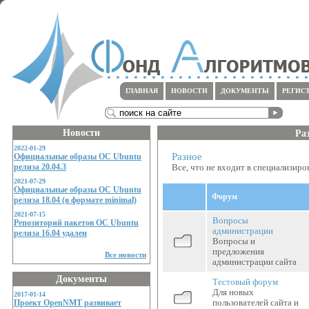
ГЛАВНАЯ
НОВОСТИ
ДОКУМЕНТЫ
РЕГИС
Новости
Ра
2022-01-29
Разное
Официальные образы ОС Ubuntu
релиза 20.04.3
Все, что не входит в специализир
2021-07-29
Официальные образы ОС Ubuntu
Форум
релиза 18.04 (в формате minimal)
Иконка
2021-07-15
Вопросы
Репозиторий пакетов ОС Ubuntu
Нет новых
администрации
релиза 16.04 удален
Вопросы и
предложения
Все новости
администрации сайта
Документы
Тестовый форум
Нет новых
Для новых
2017-01-14
Проект OpenNMT развивает
пользователей сайта и