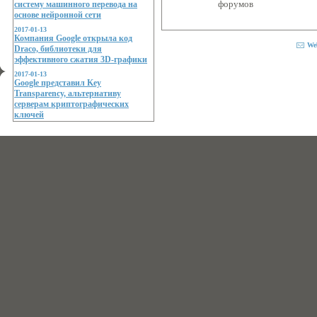
систему машинного перевода на
форумов
основе нейронной сети
2017-01-13
Компания Google открыла код
We
Draco, библиотеки для
эффективного сжатия 3D-графики
2017-01-13
Google представил Key
Transparency, альтернативу
серверам криптографических
ключей