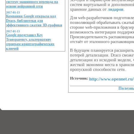
систему машинного перевода на
систем виртуальной и дополненно
основе нейронной сети
хранение данных от
лидаров
.
2017-01-13
Компания Google открыла код
Для web-разработчиков подготовлен
Draco, библиотеки для
позволяющий обрабатывать сжатый
эффективного сжатия 3D-графики
стороне web-приложения в браузер
2017-01-13
возможность интеграции поддерж
Google представил Key
Производительность распаковщика 
Transparency, альтернативу
отстаёт от эталонного распаковщик
серверам криптографических
ключей
В будущем планируется расширить
потерей детализации. Draco сможе
детализации из исходной модели, 
жесткой экономии места в хранил
пропускной способности сети.
Источник:
http://www.opennet.r
Полезн