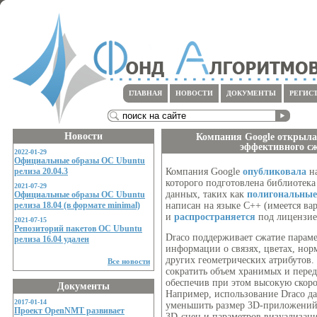
ГЛАВНАЯ
НОВОСТИ
ДОКУМЕНТЫ
РЕГИС
Новости
Компания Google открыла 
эффективного с
2022-01-29
Официальные образы ОС Ubuntu
Компания Google
опубликовала
на
релиза 20.04.3
которого подготовлена библиотека
2021-07-29
данных, таких как
полигональные
Официальные образы ОС Ubuntu
написан на языке С++ (имеется вар
релиза 18.04 (в формате minimal)
и
распространяется
под лицензией
2021-07-15
Репозиторий пакетов ОС Ubuntu
Draco поддерживает сжатие параме
релиза 16.04 удален
информации о связях, цветах, нор
других геометрических атрибутов.
Все новости
сократить объем хранимых и пере
обеспечив при этом высокую скоро
Документы
Например, использование Draco д
2017-01-14
уменьшить размер 3D-приложений и
Проект OpenNMT развивает
3D-сцен и параметров визуализац