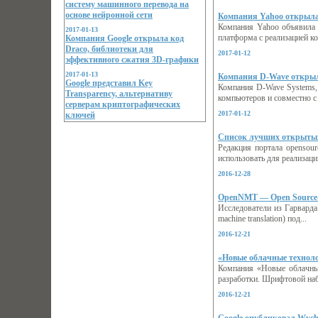
систему машинного перевода на
основе нейронной сети
Компания Yahoo открыла
Компания Yahoo объявила о
2017-01-13
Компания Google открыла код
платформа с реализацией ко
Draco, библиотеки для
2017-01-12
эффективного сжатия 3D-графики
2017-01-13
Компания D-Wave открыл
Google представил Key
Компания D-Wave Systems,
Transparency, альтернативу
компьютеров и совместно с
серверам криптографических
2017-01-12
ключей
Список лучших открытых 
Редакция портала opensou
использовать для реализации
2016-12-28
OpenNMT — Open Source-с
Исследователи из Гарварда
machine translation) под...
2016-12-21
«Новые облачные техноло
Компания «Новые облачны
разработки. Шрифтовой набо
2016-12-21