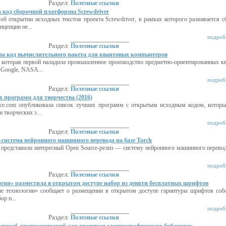
Раздел:
Полезные ссылки
 код сборочной платформы Screwdriver
б открытии исходных текстов проекта Screwdriver, в рамках которого развивается с
нцепции не...
подробн
Раздел:
Полезные ссылки
а код вычислительного пакета для квантовых компьютеров
 которая первой наладила промышленное производство предметно-ориентированных к
 Google, NASA...
подробн
Раздел:
Полезные ссылки
программ для творчества (2016)
rce.com опубликовала список лучших программ с открытым исходным кодом, котор
 творческих з...
подробн
Раздел:
Полезные ссылки
истема нейронного машинного перевода на базе Torch
 представили интересный Open Source-релиз — систему нейронного машинного перевода
подробн
Раздел:
Полезные ссылки
гии» разместила в открытом доступе набор из девяти бесплатных шрифтов
е технологии» сообщает о размещении в открытом доступе гарнитуры шрифтов соб
р н...
подробн
Раздел:
Полезные ссылки