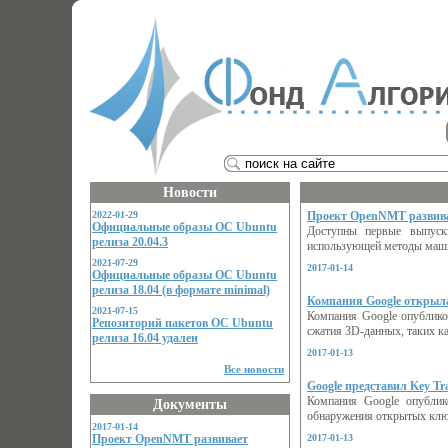
Новости
2022-01-29
Проект OpenNMT развивае
Официальные образы ОС Ubuntu
Доступны первые выпуск
релиза 20.04.3
использующей методы машин
2021-07-29
2017-01-14
Официальные образы ОС Ubuntu
релиза 18.04 (в формате minimal)
Компания Google открыла
2021-07-15
Компания Google опублико
Репозиторий пакетов ОС Ubuntu
сжатия 3D-данных, таких ка
релиза 16.04 удален
2017-01-13
Все новости
Google представил Key T
Компания Google опублик
Документы
обнаружения открытых ключе
2017-01-14
Проект OpenNMT развивает
2017-01-13