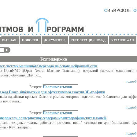
ГЛАВНАЯ
НОВОСТИ
ДОКУМЕНТЫ
РЕГИСТРАЦИЯ ПО/БД
КАТАЛОГ ФАП
Техподдержка
т систему машинного перевода на основе нейронной сети
и OpenNMT (Open Neural Machine Translation), открытой системы машинного п
ного обучения. Для по...
подробн
Раздел:
Полезные ссылки
 код Draco, библиотеки для эффективного сжатия 3D-графики
вала наработки проекта Draco, в рамках которого подготовлена библиотека для эффе
к полигонал...
подробн
Раздел:
Полезные ссылки
ransparency, альтернативу серверам криптографических ключей
овала исходные тексты рабочего прототипа новой технологии для безопасного хр
й - Key Transpar...
подробн