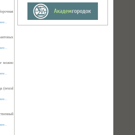
борочная
ее...
вантовых
ее...
ые можно
ее...
 (neural
ее...
ственный
ее...