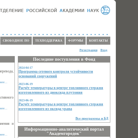
СВОБОДНОЕ ПО
ТЕХПОДДЕРЖКА
ФОРУМЫ
КОНТАКТЫ
Регистрация
Вход
Последние поступления в Фонд
2024-04-17
еревода,
Программа сетевого контроля устойчивости
оснований сооружений
ее...
2023-06-19
Расчёт температуры в центре топливного стержня
изготовленного из диоксида плутония
ктивного
2023-06-19
Расчёт температуры в центре топливного стержня
ее...
изготовленного из оксида урана
Все программы и БД
анения и
Информационно-аналитический портал
"Академгородок"
ее...