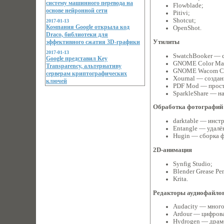
систему машинного перевода на
Flowblade;
основе нейронной сети
Pitivi;
Shotcut;
2017-01-13
Компания Google открыла код
OpenShot.
Draco, библиотеки для
эффективного сжатия 3D-графики
Утилиты
2017-01-13
SwatchBooker — с
Google представил Key
GNOME Color Man
Transparency, альтернативу
GNOME Wacom Con
серверам криптографических
Xournal — создан
ключей
PDF Mod — прост
SparkleShare — н
Обработка фотографий
darktable — инст
Entangle — удалё
Hugin — сборка 
2D-анимация
Synfig Studio;
Blender Grease Pen
Krita.
Редакторы аудиофайлов
Audacity — мног
Ardour — цифрова
Hydrogen — драм-