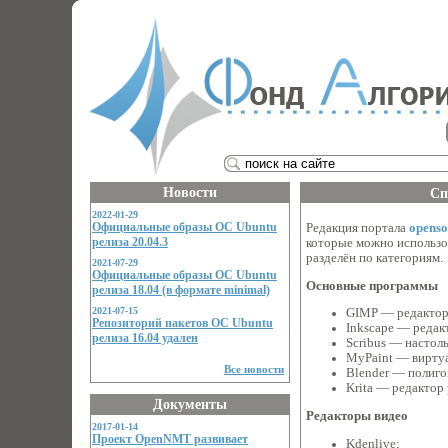
Новости
Сп
2022-01-29
Официальные образы ОС Ubuntu
Редакция портала
openso
релиза 20.04.3
которые можно использо
разделён по категориям.
2021-07-29
Официальные образы ОС Ubuntu
Основные программы
релиза 18.04 (в формате minimal)
2021-07-15
GIMP — редактор
Репозиторий пакетов ОС Ubuntu
Inkscape — редак
релиза 16.04 удален
Scribus — настоль
MyPaint — виртуа
Все новости
Blender — полиго
Krita — редактор
Документы
Редакторы видео
2017-01-14
Проект OpenNMT развивает
Kdenlive;