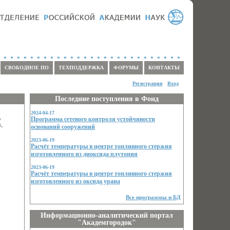
СВОБОДНОЕ ПО
ТЕХПОДДЕРЖКА
ФОРУМЫ
КОНТАКТЫ
Регистрация
Вход
Последние поступления в Фонд
2024-04-17
,
Программа сетевого контроля устойчивости
,
оснований сооружений
2023-06-19
Расчёт температуры в центре топливного стержня
изготовленного из диоксида плутония
2023-06-19
Расчёт температуры в центре топливного стержня
изготовленного из оксида урана
Все программы и БД
Информационно-аналитический портал
"Академгородок"