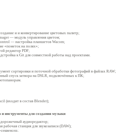
оздание и и конвертирование цветовых палитр;
ager — модуль управления цветом;
trol — настройка планшетов Wacom;
ие «пометок на полях»;
ой редактор PDF;
адстройка к Git для совместной работы над проектами.
румент сортировки и поточной обработки фотографий в файлах RAW;
нный спуск затвора на DSLR, подключённых к ПК;
фотопанорам.
cil (входит в состав Blender);
 и инструменты для создания музыки
одорожечный аудиоредактор;
я рабочая станция для звукозаписи (DAW);
секвенсер;