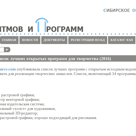
ГЛАВНАЯ
НОВОСТИ
ДОКУМЕНТЫ
РЕГИСТРАЦИЯ ПО/БД
КАТАЛОГ ФАП
исок лучших открытых программ для творчества (2016)
urce.com
опубликовала список лучших программ с открытым исходным кодом
вать для реализации творческих замыслов. Список, включающий 34 программы
 растровой графики;
тор векторной графики;
ная издательская система;
льный «холст» для художников;
нальный 3D-редактор;
 растровой графики, хорошо подходящий для рисования.