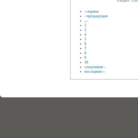
Раздел:
СП
« первая
‹ предыдущая
…
2
3
4
5
6
7
8
9
10
следующая ›
последняя »