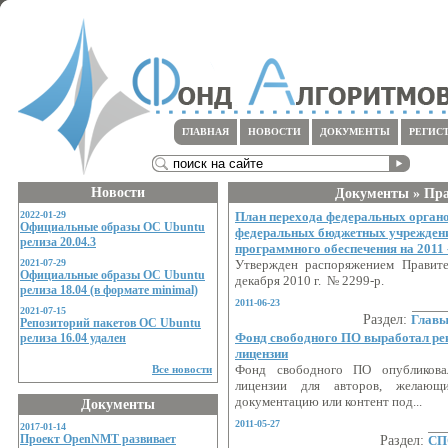
ГЛАВНАЯ
НОВОСТИ
ДОКУМЕНТЫ
РЕГИС
Новости
Документы » Пр
2022-01-29
План перехода федеральных органо
Официальные образы ОС Ubuntu
федеральных бюджетных учреждени
релиза 20.04.3
программного обеспечения на 2011 
2021-07-29
Утвержден распоряжением Правите
Официальные образы ОС Ubuntu
декабря 2010 г. № 2299-р.
релиза 18.04 (в формате minimal)
2011-06-23
2021-07-15
Раздел:
Главы
Репозиторий пакетов ОС Ubuntu
Фонд свободного ПО выработал ре
релиза 16.04 удален
лицензии
Все новости
Фонд свободного ПО опубликова
лицензии для авторов, желающ
документацию или контент под...
Документы
2011-05-27
2017-01-14
Проект OpenNMT развивает
Раздел:
СП