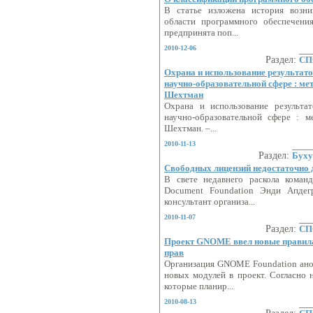
В статье изложена история возни
области программного обеспечения
предпринята поп...
2010-12-06
Раздел:
СП
Охрана и использование результато
научно-образовательной сфере : мет
Шехтман
Охрана и использование результат
научно-образовательной сфере : м
Шехтман. –...
2010-11-13
Раздел:
Буху
Свободных лицензий недостаточно 
В свете недавнего раскола коман
Document Foundation Энди Апдег
консультант организа...
2010-11-07
Раздел:
СП
Проект GNOME ввел новые правила,
прав
Организация GNOME Foundation ано
новых модулей в проект. Согласно
которые планир...
2010-08-13