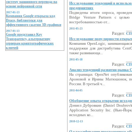
систему машинного перевода на
Исследование тенденций в использ
основе нейронной сети
предприятиях
2017-01-13
Подведены итоги опроса, проведе
Компания Google открыла код
Bridge Venture Partners с целью
Draco, библиотеки для
востребованностью от...
эффективного сжатия 3D-графики
2011-05-23
2017-01-13
Раздел:
СП
Google представил Key
Исследование популярности открыт
Transparency, альтернативу
серверам криптографических
Компания OpenLogic, занимающаяся
ключей
поддержки для дистрибутива Cent
также развивающа...
2011-05-18
Раздел:
СП
Анализ тенденций развития рынка 
На страницах OpenNet опубликован
Ароновой и Ирины Матюшонок, п
России. В третьей ч...
2011-04-05
Раздел:
СП
Обобщение опыта открытия исходн
Дэниел Дубровкин (Daniel Doubrovk
Application Security Inc. (Нью-Йо
исходных ко...
2010-12-13
Раздел:
СП
О классификации программного об