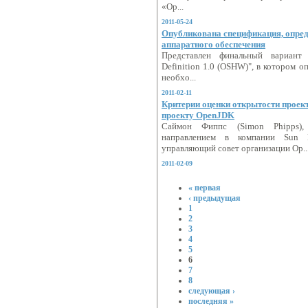
«Op...
2011-05-24
Опубликована спецификация, опре
аппаратного обеспечения
Представлен финальный вариант
Definition 1.0 (OSHW)", в котором 
необхо...
2011-02-11
Критерии оценки открытости проект
проекту OpenJDK
Саймон Фиппс (Simon Phipps),
направлением в компании Sun 
управляющий совет организации Op..
2011-02-09
« первая
‹ предыдущая
1
2
3
4
5
6
7
8
следующая ›
последняя »