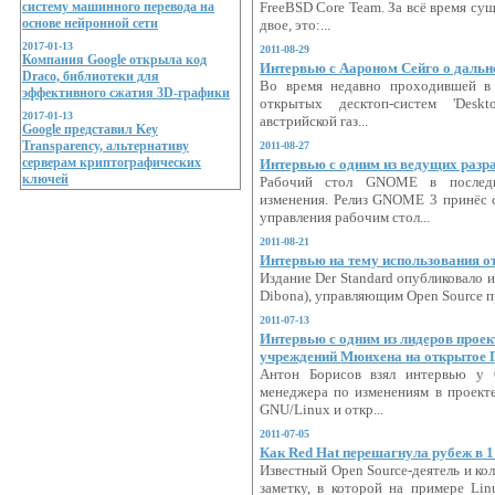
систему машинного перевода на
FreeBSD Core Team. За всё время су
основе нейронной сети
двое, это:...
2017-01-13
2011-08-29
Компания Google открыла код
Интервью с Аароном Сейго о даль
Draco, библиотеки для
Во время недавно проходившей в 
эффективного сжатия 3D-графики
открытых десктоп-систем 'Desk
2017-01-13
австрийской газ...
Google представил Key
Transparency, альтернативу
2011-08-27
серверам криптографических
Интервью с одним из ведущих раз
ключей
Рабочий стол GNOME в последн
изменения. Релиз GNOME 3 принёс 
управления рабочим стол...
2011-08-21
Интервью на тему использования о
Издание Der Standard опубликовало 
Dibona), управляющим Open Source п
2011-07-13
Интервью с одним из лидеров проек
учреждений Мюнхена на открытое
Антон Борисов взял интервью у Ол
менеджера по изменениям в проект
GNU/Linux и откр...
2011-07-05
Как Red Hat перешагнула рубеж в 
Известный Open Source-деятель и ко
заметку, в которой на примере Lin