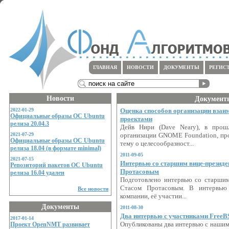
ГЛАВНАЯ
НОВОСТИ
ДОКУМЕНТЫ
РЕГИС
Новости
Документ
2022-01-29
Оценка способов организации взаи
Официальные образы ОС Ubuntu
проектами
релиза 20.04.3
Дейв Нири (Dave Neary), в прош
2021-07-29
организации GNOME Foundation, п
Официальные образы ОС Ubuntu
тему о целесообразност...
релиза 18.04 (в формате minimal)
2011-09-05
2021-07-15
Интервью со старшим вице-президе
Репозиторий пакетов ОС Ubuntu
Протасовым
релиза 16.04 удален
Подготовлено интервью со старшим 
Стасом Протасовым. В интервью
Все новости
компании, её участии...
Документы
2011-08-30
Два интервью с участниками Free
2017-01-14
Проект OpenNMT развивает
Опубликованы два интервью с нашим