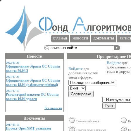
ГЛАВНАЯ
НОВОСТИ
ДОКУМЕНТЫ
РЕГИС
Новости
Проприетарное П
Войдите
для
2022-01-29
Официальные образы ОС Ubuntu
добавления н
Войдите
для
релиза 20.04.3
темы в форум.
добавления новой
2021-07-29
темы в форум.
Официальные образы ОС Ubuntu
релиза 18.04 (в формате minimal)
2021-07-15
Репозиторий пакетов ОС Ubuntu
релиза 16.04 удален
Все новости
Документы
Новые сообщения
Не
2017-01-14
Проект OpenNMT развивает
Горячие темы с новыми
Го