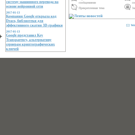
систему машинного перевода на
сообщениями
с
основе нейронной сети
Прикрепленная тема
За
2017-01-13
Компания Google открыла код
Draco, библиотеки для
эффективного сжатия 3D-графики
We
2017-01-13
Google представил Key
Transparency, альтернативу
серверам криптографических
ключей