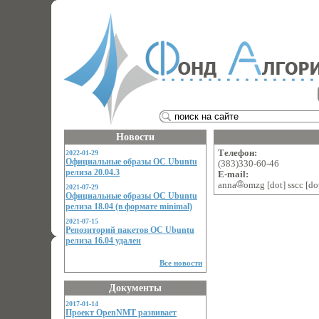
Новости
Телефон:
2022-01-29
Официальные образы ОС Ubuntu
(383)330-60-46
релиза 20.04.3
E-mail:
anna
omzg [dot] sscc [dot
2021-07-29
Официальные образы ОС Ubuntu
релиза 18.04 (в формате minimal)
2021-07-15
Репозиторий пакетов ОС Ubuntu
релиза 16.04 удален
Все новости
Документы
2017-01-14
Проект OpenNMT развивает