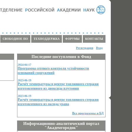
СВОБОДНОЕ ПО
ТЕХПОДДЕРЖКА
ФОРУМЫ
КОНТАКТЫ
Регистрация
Вход
Последние поступления в Фонд
2024-04-17
Программа сетевого контроля устойчивости
оснований сооружений
2023-06-19
Расчёт температуры в центре топливного стержня
изготовленного из диоксида плутония
2023-06-19
Расчёт температуры в центре топливного стержня
изготовленного из оксида урана
Все программы и БД
Информационно-аналитический портал
"Академгородок"