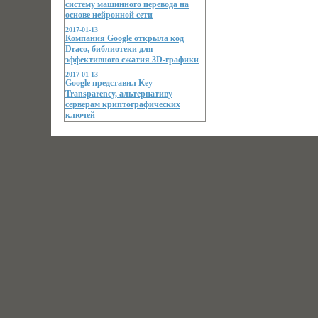
систему машинного перевода на
основе нейронной сети
2017-01-13
Компания Google открыла код
Draco, библиотеки для
эффективного сжатия 3D-графики
2017-01-13
Google представил Key
Transparency, альтернативу
серверам криптографических
ключей