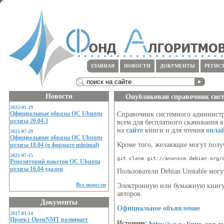
ГЛАВНАЯ
НОВОСТИ
ДОКУМЕНТЫ
РЕГИС
Новости
Опубликован справочник сист
2022-01-29
Официальные образы ОС Ubuntu
Справочник системного администр
релиза 20.04.3
всем для бесплатного скачивания 
на
сайте
книги и для чтения
онла
2021-07-29
Официальные образы ОС Ubuntu
Кроме того, желающие могут полу
релиза 18.04 (в формате minimal)
2021-07-15
git clone git://anonscm.debian.org/
Репозиторий пакетов ОС Ubuntu
релиза 16.04 удален
Пользователи Debian Unstable могу
Все новости
Электронную или бумажную книгу
авторов.
Документы
Официальное объявление
2017-01-14
Проект OpenNMT развивает
Источник:
http://www.linux.org.