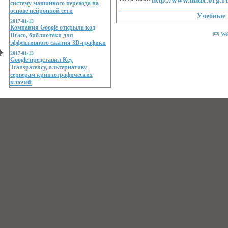
систему машинного перевода на
основе нейронной сети
Учебные
2017-01-13
Компания Google открыла код
We
Draco, библиотеки для
эффективного сжатия 3D-графики
2017-01-13
Google представил Key
Transparency, альтернативу
серверам криптографических
ключей