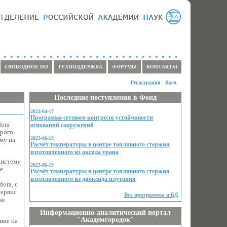
СВОБОДНОЕ ПО
ТЕХПОДДЕРЖКА
ФОРУМЫ
КОНТАКТЫ
Регистрация
Вход
Последние поступления в Фонд
2024-04-17
Программа сетевого контроля устойчивости
ora
оснований сооружений
арого
2023-06-19
Ему на
Расчёт температуры в центре топливного стержня
изготовленного из оксида урана
систему
2023-06-19
е
Расчёт температуры в центре топливного стержня
изготовленного из диоксида плутония
dora, с
сервис
Все программы и БД
ко
Информационно-аналитический портал
"Академгородок"
ние на