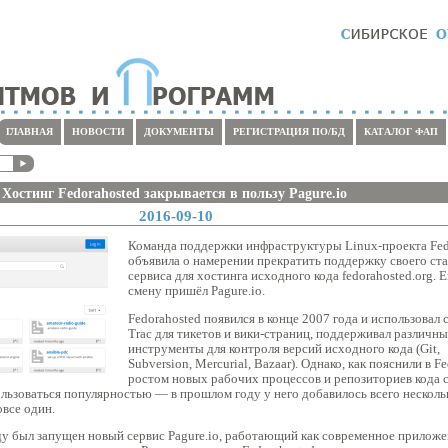
ГЛАВНАЯ
НОВОСТИ
ДОКУМЕНТЫ
РЕГИСТРАЦИЯ ПО/БД
КАТАЛОГ ФАП
Хостинг Fedorahosted закрывается в пользу Pagure.io
2016-09-10
Команда поддержки инфраструктуры Linux-проекта Fed
объявила о намерении прекратить поддержку своего ст
сервиса для хостинга исходного кода fedorahosted.org. 
смену пришёл Pagure.io.
Fedorahosted появился в конце 2007 года и использовал 
Trac для тикетов и вики-страниц, поддерживал различны
инструменты для контроля версий исходного кода (Git,
Subversion, Mercurial, Bazaar). Однако, как пояснили в Fe
ростом новых рабочих процессов и репозиториев кода 
ользоваться популярностью — в прошлом году у него добавилось всего несколь
овсе один.
оду был запущен новый сервис Pagure.io, работающий как современное приложе