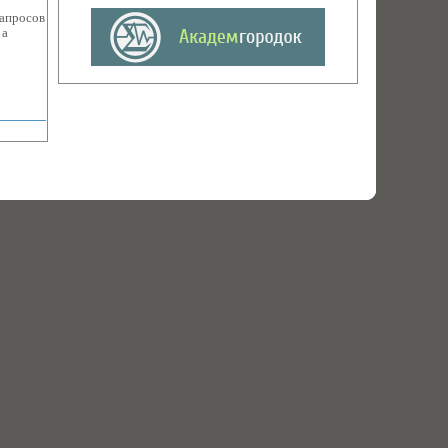
запросов
 а