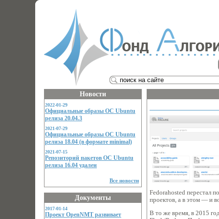
Новости
2022-01-29
Официальные образы ОС Ubuntu
релиза 20.04.3
2021-07-29
Официальные образы ОС Ubuntu
релиза 18.04 (в формате minimal)
2021-07-15
Репозиторий пакетов ОС Ubuntu
релиза 16.04 удален
Все новости
Fedorahosted перестал п
Документы
проектов, а в этом — и в
2017-01-14
В то же время, в 2015 г
Проект OpenNMT развивает