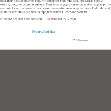
ональным возможностям Pagure повторяет Fedorahosted, предлагая своим
итории, документацию и тикеты. При этом поддерживаемая в нём модель pull-
ованной. Естественным образом он стал «отбирать» аудиторию у Fedorahosted,
ых по назначению сервиса не представляется целесообразным.
ения поддержки Fedorahosted — 28 февраля 2017 года.
Fedora/Red Hat
Webmaster