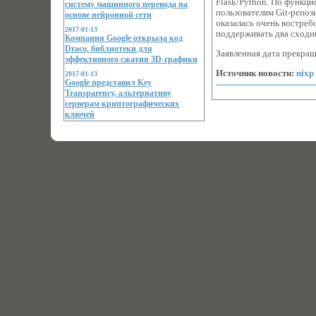
Flask/Python. По функци
систему машинного перевода на
пользователям Git-репоз
основе нейронной сети
оказалась очень востреб
2017-01-13
поддерживать два сходн
Компания Google открыла код
Draco, библиотеки для
Заявленная дата прекращ
эффективного сжатия 3D-графики
Источник новости:
nixp
2017-01-13
Google представил Key
Transparency, альтернативу
серверам криптографических
ключей