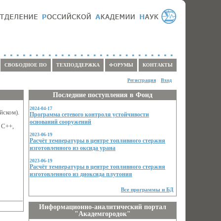
СВОБОДНОЕ ПО
ТЕХПОДДЕРЖКА
ФОРУМЫ
КОНТАКТЫ
Регистрация
Вход
Последние поступления в Фонд
2024-04-17
йском).
Программа сетевого контроля устойчивости
оснований сооружений
 C++,
2023-06-19
Расчёт температуры в центре топливного стержня
изготовленного из оксида урана
2023-06-19
Расчёт температуры в центре топливного стержня
изготовленного из диоксида плутония
Все программы и БД
Информационно-аналитический портал
"Академгородок"