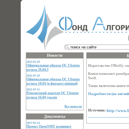
Новости
Б
2022-01-29
Официальные образы ОС Ubuntu
Издательство O'Reilly с
релиза 20.04.3
Книги помогают разобрат
2021-07-29
Swift.
Официальные образы ОС Ubuntu
релиза 18.04 (в формате minimal)
Также включены книги п
2021-07-15
Репозиторий пакетов ОС Ubuntu
Подробности (на англи
релиза 16.04 удален
Все новости
Источник:
http://www.l
Документы
2017-01-14
Проект OpenNMT развивает