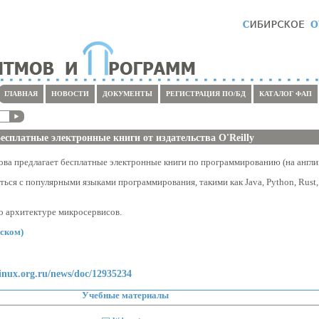
ГЛАВНАЯ
НОВОСТИ
ДОКУМЕНТЫ
РЕГИСТРАЦИЯ ПО/БД
КАТАЛОГ ФАП
есплатные электронные книги от издательства O'Reilly
нова предлагает бесплатные электронные книги по программированию (на англи
ься с популярными языками программирования, такими как Java, Python, Rust,
о архитектуре микросервисов.
йском)
inux.org.ru/news/doc/12935234
Учебные материалы