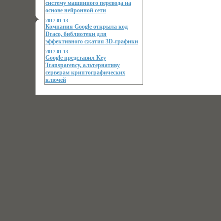
систему машинного перевода на
основе нейронной сети
2017-01-13
Компания Google открыла код
Draco, библиотеки для
эффективного сжатия 3D-графики
2017-01-13
Google представил Key
Transparency, альтернативу
серверам криптографических
ключей