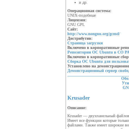
и др.
Операционная система:
UNIX-подобные
Лицензия:
GNU GPL
Сайт:
http://www.nongnu.org/gcmd/
Дистрибутив:
Страница загрузки
Включено в корпоративные реп
Репозитории ОС Ubuntu в СО Р
Включено в корпоративные сбо
Сборка ОС Ubuntu для пользов
Установлено на демонстрационн
Демонстрационный сервер своб
Обо
Ут
GN
Krusader
Описание:
Krusader — двухпанельный файло
Имеет все функции которые только
файлами. Также имеет широкие во