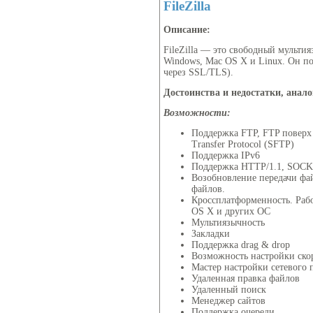
FileZilla
Описание:
FileZilla — это свободный мульти
Windows, Mac OS X и Linux. Он п
через SSL/TLS).
Достоинства и недостатки, анал
Возможности:
Поддержка FTP, FTP поверх
Transfer Protocol (SFTP)
Поддержка IPv6
Поддержка HTTP/1.1, SOCK
Возобновление передачи фа
файлов.
Кроссплатформенность. Рабо
OS X и других ОС
Мультиязычность
Закладки
Поддержка drag & drop
Возможность настройки ско
Мастер настройки сетевого
Удаленная правка файлов
Удаленный поиск
Менеджер сайтов
Поддержка очереди