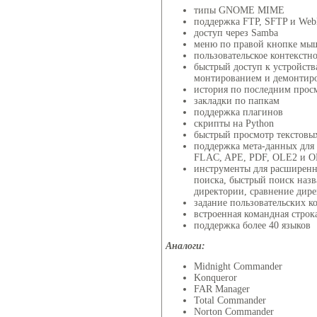
типы GNOME MIME
поддержка FTP, SFTP и We
доступ через Samba
меню по правой кнопке мы
пользовательское контекстн
быстрый доступ к устройств
монтированием и демонтир
история по последним про
закладки по папкам
поддержка плагинов
скрипты на Python
быстрый просмотр текстовы
поддержка мета-данных для т
FLAC, APE, PDF, OLE2 и 
инструменты для расширенн
поиска, быстрый поиск назв
директории, сравнение дир
задание пользовательских 
встроенная командная строк
поддержка более 40 языков
Аналоги:
Midnight Commander
Konqueror
FAR Manager
Total Commander
Norton Commander