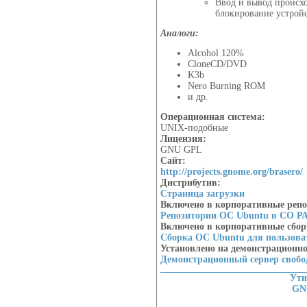
Ввод и вывод происхо
блокирование устройс
Аналоги:
Alcohol 120%
CloneCD/DVD
K3b
Nero Burning ROM
и др.
Операционная система:
UNIX-подобные
Лицензия:
GNU GPL
Сайт:
http://projects.gnome.org/brasero/
Дистрибутив:
Страница загрузки
Включено в корпоративные реп
Репозитории ОС Ubuntu в СО Р
Включено в корпоративные сбо
Сборка ОС Ubuntu для пользов
Установлено на демонстрационн
Демонстрационный сервер своб
Ут
GN