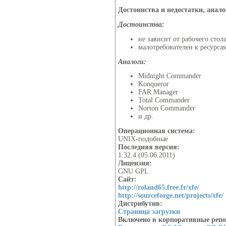
Достоинства и недостатки, анал
Достоинства:
не зависит от рабочего стола
малотребователен к ресурса
Аналоги:
Midnight Commander
Konqueror
FAR Manager
Total Commander
Norton Commander
и др.
Операционная система:
UNIX-подобные
Последняя версия:
1.32.4 (05.06.2011)
Лицензия:
GNU GPL
Сайт:
http://roland65.free.fr/xfe/
http://sourceforge.net/projects/xfe/
Дистрибутив:
Страница загрузки
Включено в корпоративные реп