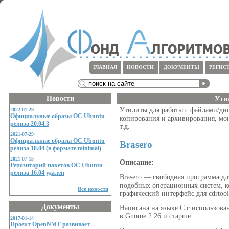
ГЛАВНАЯ
НОВОСТИ
ДОКУМЕНТЫ
РЕГИС
Новости
Ути
Утилиты для работы с файлами/ди
2022-01-29
Официальные образы ОС Ubuntu
копирования и архивирования, мо
релиза 20.04.3
т.д.
2021-07-29
Официальные образы ОС Ubuntu
Brasero
релиза 18.04 (в формате minimal)
2021-07-15
Описание:
Репозиторий пакетов ОС Ubuntu
релиза 16.04 удален
Brasero — свободная программа д
подобных операционных систем, ко
Все новости
графический интерфейс для cdrtools
Документы
Написана на языке C с использов
в Gnome 2.26 и старше.
2017-01-14
Проект OpenNMT развивает