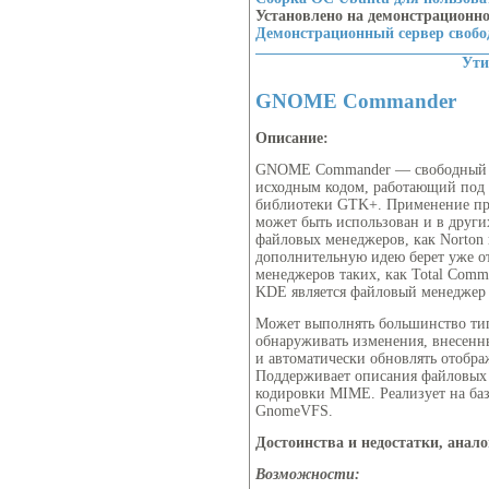
Установлено на демонстрационн
Демонстрационный сервер своб
Ут
GNOME Commander
Описание:
GNOME Commander — свободный 
исходным кодом, работающий под
библиотеки GTK+. Применение пр
может быть использован и в други
файловых менеджеров, как Norton
дополнительную идею берет уже о
менеджеров таких, как Total Comm
KDE является файловый менеджер 
Может выполнять большинство тип
обнаруживать изменения, внесенн
и автоматически обновлять отобр
Поддерживает описания файловых
кодировки MIME. Реализует на ба
GnomeVFS.
Достоинства и недостатки, анал
Возможности: