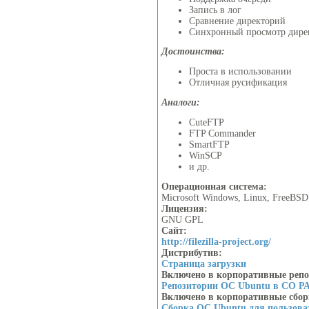
Запись в лог
Сравнение директорий
Синхронный просмотр дире
Достоинства:
Проста в использовании
Отличная русификация
Аналоги:
CuteFTP
FTP Commander
SmartFTP
WinSCP
и др.
Операционная система:
Microsoft Windows, Linux, FreeBS
Лицензия:
GNU GPL
Сайт:
http://filezilla-project.org/
Дистрибутив:
Страница загрузки
Включено в корпоративные реп
Репозитории ОС Ubuntu в СО Р
Включено в корпоративные сбо
Сборка ОС Ubuntu для пользов