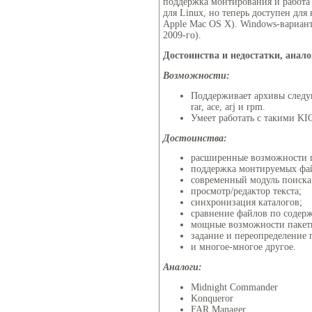
поддержка монтирования и работа 
для Linux, но теперь доступен дл
Apple Mac OS X). Windows-вариант
2009-го).
Достоинства и недостатки, анал
Возможности:
Поддерживает архивы следующ
rar, ace, arj и rpm.
Умеет работать с такими KIOS
Достоинства:
расширенные возможности п
поддержка монтируемых фай
современный модуль поиска
просмотр/редактор текста;
синхронизация каталогов;
сравнение файлов по содер
мощные возможности пакет
задание и переопределение г
и многое-многое другое.
Аналоги:
Midnight Commander
Konqueror
FAR Manager