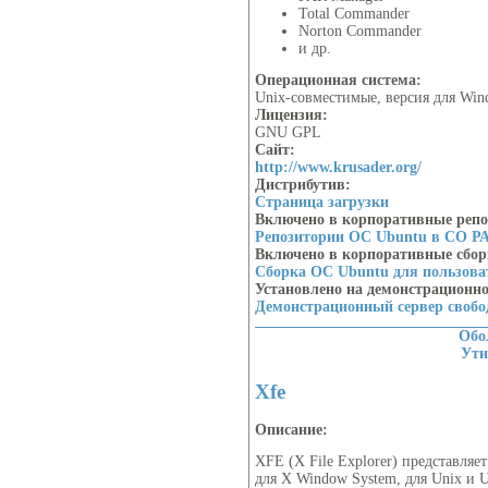
Total Commander
Norton Commander
и др.
Операционная система:
Unix-совместимые, версия для Win
Лицензия:
GNU GPL
Сайт:
http://www.krusader.org/
Дистрибутив:
Страница загрузки
Включено в корпоративные реп
Репозитории ОС Ubuntu в СО Р
Включено в корпоративные сбо
Сборка ОС Ubuntu для пользов
Установлено на демонстрационн
Демонстрационный сервер своб
Обо
Ут
Xfe
Описание:
XFE (X File Explorer) представля
для X Window System, для Unix и 