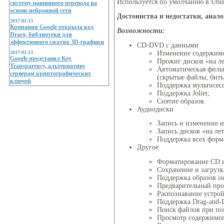
Используется по умолчанию в Ubun
систему машинного перевода на
основе нейронной сети
Достоинства и недостатки, анал
2017-01-13
Компания Google открыла код
Возможности:
Draco, библиотеки для
эффективного сжатия 3D-графики
CD-DVD с данными
2017-01-13
Изменение содержимо
Google представил Key
Прожиг дисков «на ле
Transparency, альтернативу
Автоматическая филь
серверам криптографических
(скрытые файлы, биты
ключей
Поддержка мультисес
Поддержка Joliet;
Снятие образов.
Аудиодиски
Запись и изменение 
Запись дисков «на лет
Поддержка всех форма
Другое
Форматирование CD 
Сохранение и загрузк
Поддержка образов iso
Предварительный про
Распознавание устрой
Поддержка Drag-and-Dr
Поиск файлов при по
Просмотр содержимог