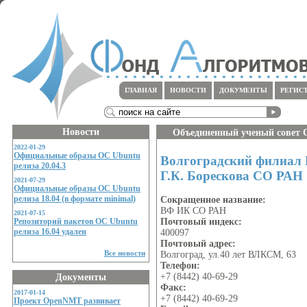
ГЛАВНАЯ
НОВОСТИ
ДОКУМЕНТЫ
РЕГИС
Новости
Объединенный ученый совет 
2022-01-29
Официальные образы ОС Ubuntu
Волгоградский филиал 
релиза 20.04.3
Г.К. Борескова СО РАН
2021-07-29
Официальные образы ОС Ubuntu
релиза 18.04 (в формате minimal)
Сокращенное название:
ВФ ИК СО РАН
2021-07-15
Почтовый индекс:
Репозиторий пакетов ОС Ubuntu
релиза 16.04 удален
400097
Почтовый адрес:
Все новости
Волгоград, ул.40 лет ВЛКСМ, 63
Телефон:
Документы
+7 (8442) 40-69-29
Факс:
2017-01-14
+7 (8442) 40-69-29
Проект OpenNMT развивает