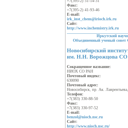
+7(395-2) 51-14-31
Факс:
+7(395-2) 41-93-46
E-mail:
irk_inst_chem@irioch.irk.ru
Сайт:
http://www.inchemistry.irk.ru
Иркутский науч
Объединенный ученый совет
Новосибирский институ
им. Н.Н. Ворожцова С
Сокращенное название:
НИОХ СО РАН
Почтовый индекс:
630090
Почтовый адрес:
Новосибирск, пр. Ак. Лаврентьева,
Телефон:
+7(383) 330-88-50
Факс:
+7(383) 330-97-52
E-mail:
benzol@nioch.nsc.ru
Сайт:
http://www.nioch.nsc.ru/