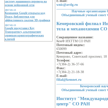
E-mail:
систему машинного перевода на
wnic@avtlg.ru
основе нейронной сети
2017-01-13
Научные организации 
Компания Google открыла код
Объединенный ученый совет
Draco, библиотеки для
эффективного сжатия 3D-графики
Кемеровский филиал Ин
2017-01-13
тела и механохимии С
Google представил Key
Transparency, альтернативу
серверам криптографических
Сокращенное название:
ключей
КемФ ИХТТМ СО РАН
Почтовый индекс:
650099
Почтовый адрес:
Кемерово, Советский проспект, 18
Телефон:
+7(384-2) 36-37-66
Факс:
+7(384-2) 21-18-38
E-mail:
filial@kemnet.ru
Кемеровский нау
Объединенный ученый совет
Институт "Международ
центр" СО РАН